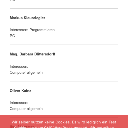
Markus Klausriegler
Interessen: Programmieren
PC
Mag. Barbara Blittersdorff
Interessen:
Computer allgemein
Oliver Kainz
Interessen:
Computer allgemein
Wir selber nutzen keine Cookies. Es wird lediglich ein Test
Ilse Ahammer
Cookie von dem CMS WordPress gesetzt. Wir betreiben