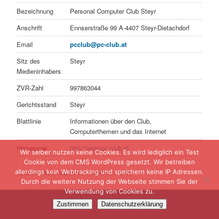
Bezeichnung
Personal Computer Club Steyr
Anschrift
Ennserstraße 99 A-4407 Steyr-Dietachdorf
Email
pcclub@pc-club.at
Sitz des
Steyr
Medieninhabers
ZVR-Zahl
997863044
Gerichtsstand
Steyr
Blattlinie
Informationen über den Club,
Computerthemen und das Internet
Homepage
http://www.pc-club.at
Wir selber nutzen keine Cookies. Es wird lediglich ein Test
Cookie von dem CMS WordPress gesetzt. Wir betreiben
allerdings kein Webtracking und speichern keine IP Adressen.
CLUBABENDE JEDEN MITTWOCH 19 UHR.
Durch die weitere Nutzung der Webseite stimmen Sie der
Verwendung von Cookies zu.
Zustimmen
Datenschutzerklärung